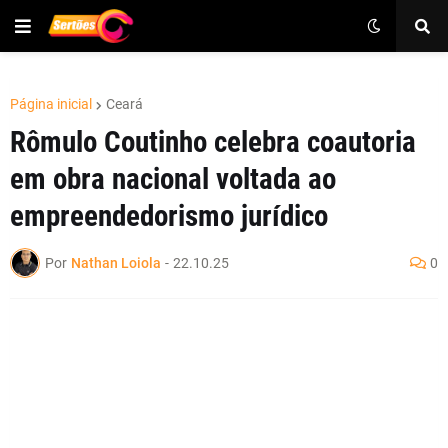
Página inicial
Ceará
Rômulo Coutinho celebra coautoria
em obra nacional voltada ao
empreendedorismo jurídico
Por
Nathan Loiola
-
22.10.25
0