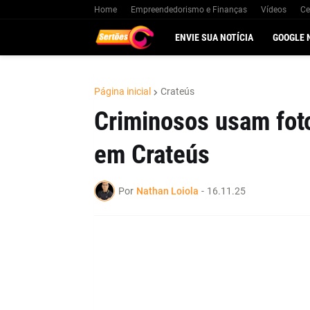
Home
Empreendedorismo e Finanças
Vídeos
Ce
ENVIE SUA NOTÍCIA
GOOGLE 
Página inicial
Crateús
Criminosos usam foto
em Crateús
Por
Nathan Loiola
-
16.11.25