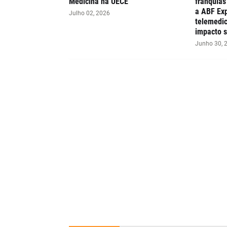
Medicina na UECE
franquia
a ABF Exp
Julho 02, 2026
telemedic
impacto s
Junho 30, 