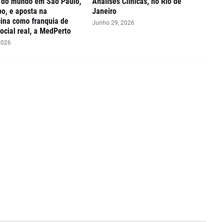
s do mundo em São Paulo,
Análises Clínicas, no Rio de
o, e aposta na
Janeiro
ina como franquia de
Junho 29, 2026
ocial real, a MedPerto
2026