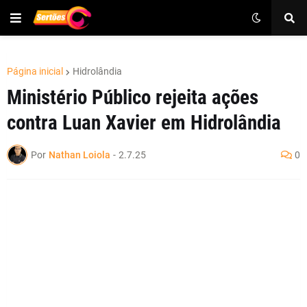
Página inicial
Hidrolândia
Ministério Público rejeita ações
contra Luan Xavier em Hidrolândia
Por
Nathan Loiola
-
2.7.25
0