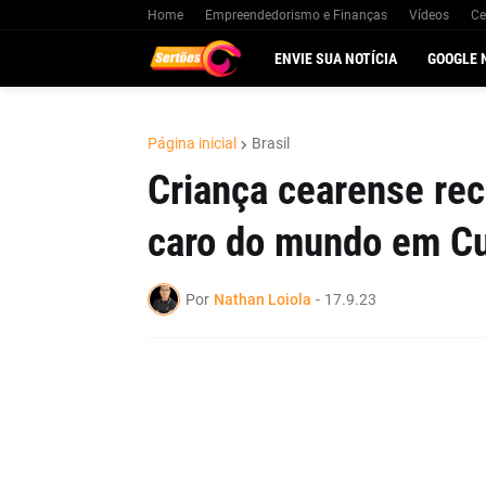
Home
Empreendedorismo e Finanças
Vídeos
Ce
ENVIE SUA NOTÍCIA
GOOGLE 
Página inicial
Brasil
Criança cearense re
caro do mundo em Cu
Por
Nathan Loiola
-
17.9.23