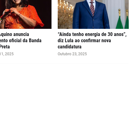
Aquino anuncia
“Ainda tenho energia de 30 anos”,
nto oficial da Banda
diz Lula ao confirmar nova
Preta
candidatura
1, 2025
Outubro 23, 2025