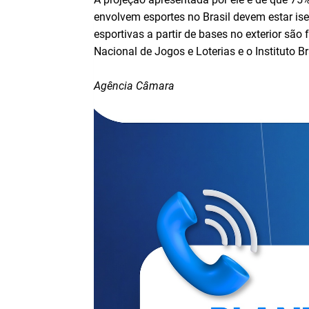
envolvem esportes no Brasil devem estar ise
esportivas a partir de bases no exterior sã
Nacional de Jogos e Loterias e o Instituto B
Agência Câmara