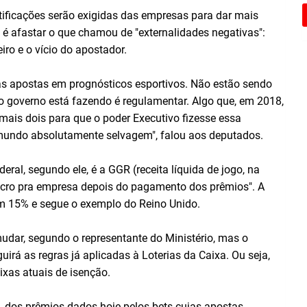
tificações serão exigidas das empresas para dar mais
 é afastar o que chamou de "externalidades negativas":
ro e o vício do apostador.
 as apostas em prognósticos esportivos. Não estão sendo
o governo está fazendo é regulamentar. Algo que, em 2018,
mais dois para que o poder Executivo fizesse essa
 mundo absolutamente selvagem", falou aos deputados.
ral, segundo ele, é a GGR (receita líquida de jogo, na
 lucro pra empresa depois do pagamento dos prêmios". A
em 15% e segue o exemplo do Reino Unido.
dar, segundo o representante do Ministério, mas o
irá as regras já aplicadas à Loterias da Caixa. Ou seja,
ixas atuais de isenção.
% dos prêmios dados hoje pelos bets cujas apostas