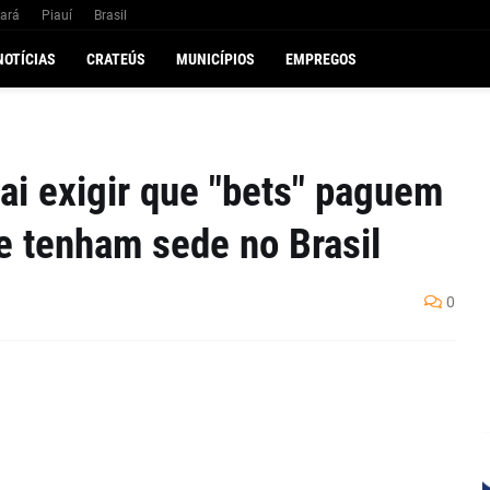
ará
Piauí
Brasil
NOTÍCIAS
CRATEÚS
MUNICÍPIOS
EMPREGOS
ai exigir que "bets" paguem
e tenham sede no Brasil
0