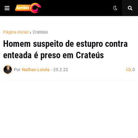
Página inicial
Crateús
Homem suspeito de estupro contra
enteada é preso em Crateús
Por
Nathan Loiola
-
25.2.22
0