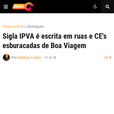
Página inicial
Destaques
Sigla IPVA é escrita em ruas e CE's
esburacadas de Boa Viagem
Por
Nathan Loiola
-
11.4.19
0