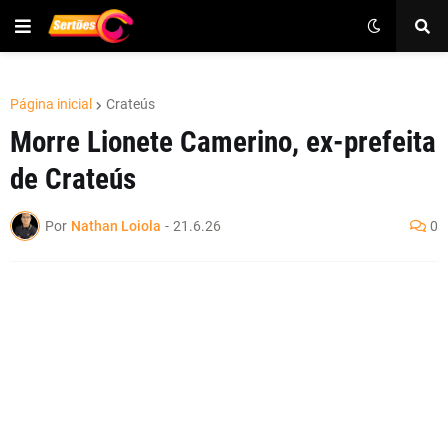
Página inicial
Crateús
Morre Lionete Camerino, ex-prefeita
de Crateús
Por
Nathan Loiola
-
21.6.26
0