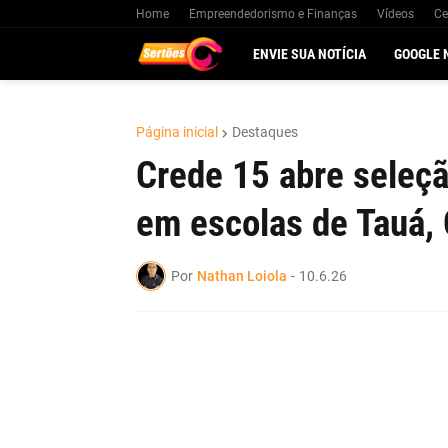
Home
Empreendedorismo e Finanças
Vídeos
Ce
ENVIE SUA NOTÍCIA
GOOGLE 
Página inicial
Destaques
Crede 15 abre seleçã
em escolas de Tauá, 
Por
Nathan Loiola
-
10.6.26