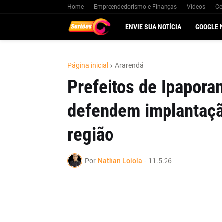
Home
Empreendedorismo e Finanças
Vídeos
Ce
ENVIE SUA NOTÍCIA
GOOGLE 
Página inicial
Ararendá
Prefeitos de Ipapora
defendem implantaçã
região
Por
Nathan Loiola
-
11.5.26