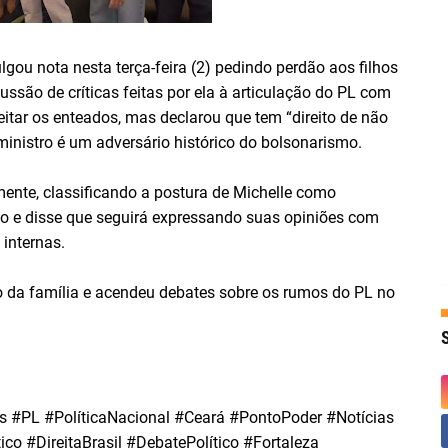
gou nota nesta terça-feira (2) pedindo perdão aos filhos
ssão de críticas feitas por ela à articulação do PL com
itar os enteados, mas declarou que tem “direito de não
ministro é um adversário histórico do bolsonarismo.
mente, classificando a postura de Michelle como
ão e disse que seguirá expressando suas opiniões com
internas.
o da família e acendeu debates sobre os rumos do PL no
 #PL #PolíticaNacional #Ceará #PontoPoder #Notícias
co #DireitaBrasil #DebatePolítico #Fortaleza