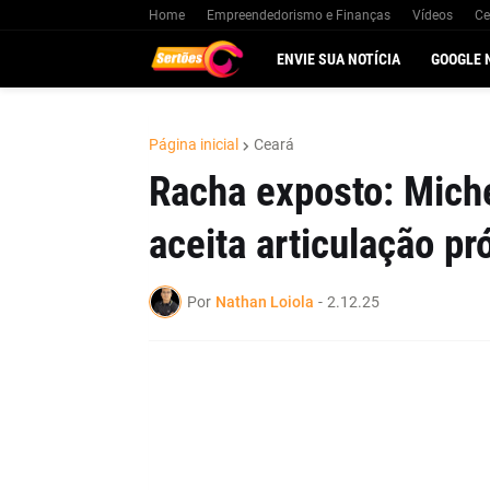
Home
Empreendedorismo e Finanças
Vídeos
Ce
ENVIE SUA NOTÍCIA
GOOGLE 
Página inicial
Ceará
Racha exposto: Mich
aceita articulação pr
Por
Nathan Loiola
-
2.12.25