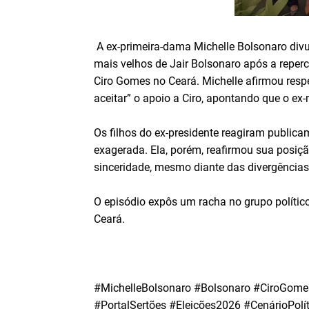
A ex-primeira-dama Michelle Bolsonaro divul
mais velhos de Jair Bolsonaro após a repercu
Ciro Gomes no Ceará. Michelle afirmou respe
aceitar” o apoio a Ciro, apontando que o ex-
Os filhos do ex-presidente reagiram publica
exagerada. Ela, porém, reafirmou sua posiç
sinceridade, mesmo diante das divergências 
O episódio expôs um racha no grupo polític
Ceará.
#MichelleBolsonaro #Bolsonaro #CiroGomes
#PortalSertões #Eleições2026 #CenárioPolíti