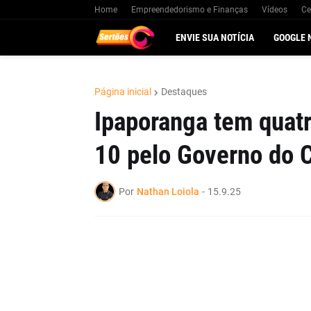
Home
Empreendedorismo e Finanças
Vídeos
Ce
ENVIE SUA NOTÍCIA
GOOGLE 
Página inicial
Destaques
Ipaporanga tem quat
10 pelo Governo do 
Por
Nathan Loiola
-
15.9.25