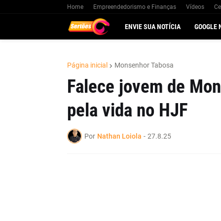
Home
Empreendedorismo e Finanças
Vídeos
Ce
ENVIE SUA NOTÍCIA
GOOGLE 
Página inicial
Monsenhor Tabosa
Falece jovem de Mon
pela vida no HJF
Por
Nathan Loiola
-
27.8.25