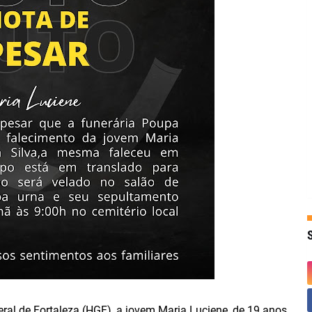
Geral de Fortaleza (HGF), a jovem Maria Luciene, de 19 anos,