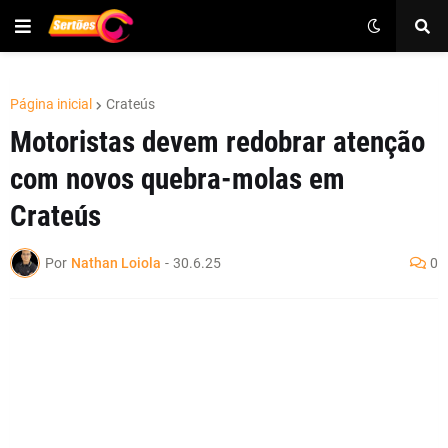
Página inicial
Crateús
Motoristas devem redobrar atenção
com novos quebra-molas em
Crateús
Por
Nathan Loiola
-
30.6.25
0