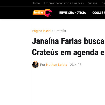
Home
Empreendedorismo e Finanças
Vídeos
Ce
ENVIE SUA NOTÍCIA
GOOGLE 
Página inicial
Crateús
Janaína Farias busca
Crateús em agenda e
Por
Nathan Loiola
-
23.4.25