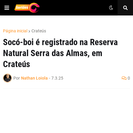
Página inicial
Crateús
Socó-boi é registrado na Reserva
Natural Serra das Almas, em
Crateús
Por
Nathan Loiola
-
7.3.25
0