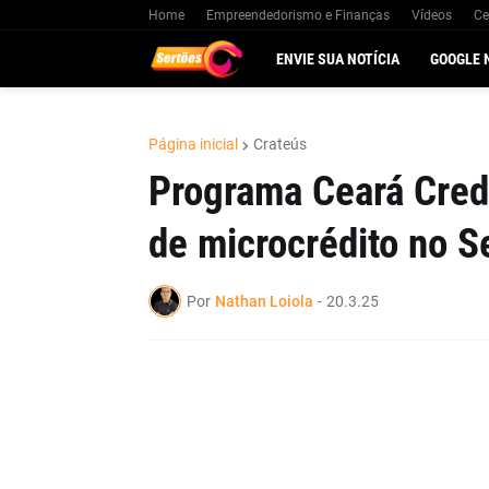
Home
Empreendedorismo e Finanças
Vídeos
Ce
ENVIE SUA NOTÍCIA
GOOGLE 
Página inicial
Crateús
Programa Ceará Credi
de microcrédito no S
Por
Nathan Loiola
-
20.3.25