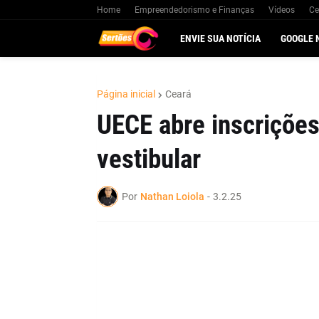
Home
Empreendedorismo e Finanças
Vídeos
Ce
ENVIE SUA NOTÍCIA
GOOGLE 
Página inicial
Ceará
UECE abre inscrições
vestibular
Por
Nathan Loiola
-
3.2.25