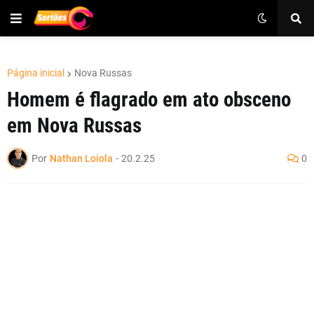
Página inicial
Nova Russas
Homem é flagrado em ato obsceno
em Nova Russas
Por
Nathan Loiola
-
20.2.25
0