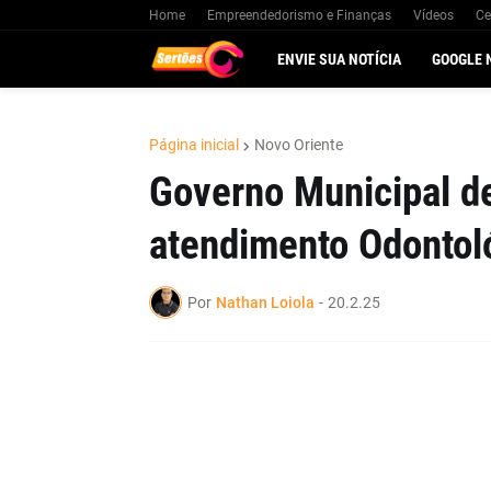
Home
Empreendedorismo e Finanças
Vídeos
Ce
ENVIE SUA NOTÍCIA
GOOGLE 
Página inicial
Novo Oriente
Governo Municipal d
atendimento Odontol
Por
Nathan Loiola
-
20.2.25