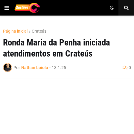
Página inicial
Crateús
Ronda Maria da Penha iniciada
atendimentos em Crateús
Por
Nathan Loiola
-
13.1.25
0