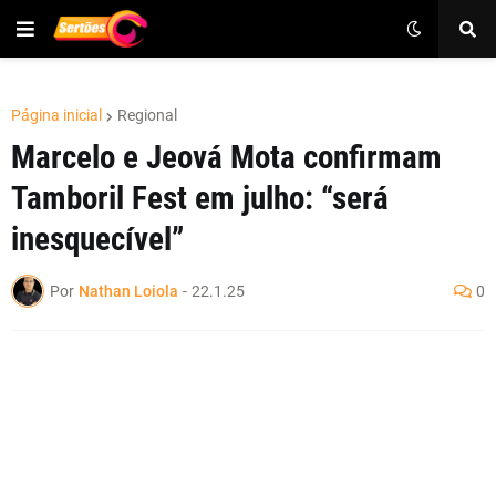
Página inicial
Regional
Marcelo e Jeová Mota confirmam
Tamboril Fest em julho: “será
inesquecível”
Por
Nathan Loiola
-
22.1.25
0