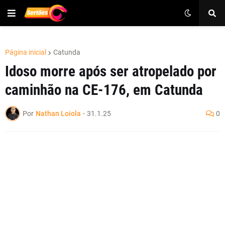
Página inicial
Catunda
Idoso morre após ser atropelado por
caminhão na CE-176, em Catunda
Por
Nathan Loiola
-
31.1.25
0