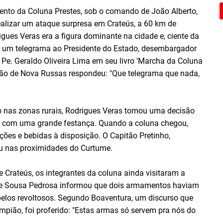
mento da Coluna Prestes, sob o comando de João Alberto,
alizar um ataque surpresa em Crateús, a 60 km de
igues Veras era a figura dominante na cidade e, ciente da
r um telegrama ao Presidente do Estado, desembargador
Pe. Geraldo Oliveira Lima em seu livro 'Marcha da Coluna
ação de Nova Russas respondeu: "Que telegrama que nada,
 nas zonas rurais, Rodrigues Veras tomou uma decisão
os com uma grande festança. Quando a coluna chegou,
ões e bebidas à disposição. O Capitão Pretinho,
u nas proximidades do Curtume.
 de Crateús, os integrantes da coluna ainda visitaram a
a de Sousa Pedrosa informou que dois armamentos haviam
 pelos revoltosos. Segundo Boaventura, um discurso que
ampião, foi proferido: "Estas armas só servem pra nós do