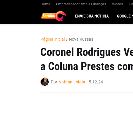
Home
Empreendedorismo e Finanças
Vídeos
Ce
ENVIE SUA NOTÍCIA
GOOGLE 
Página inicial
Nova Russas
Coronel Rodrigues 
a Coluna Prestes co
Por
Nathan Loiola
-
5.12.24