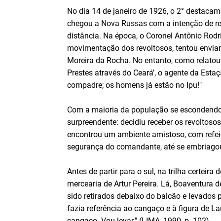
No dia 14 de janeiro de 1926, o 2° destaca
chegou a Nova Russas com a intenção de re
distância. Na época, o Coronel Antônio Rodr
movimentação dos revoltosos, tentou envia
Moreira da Rocha. No entanto, como relatou 
Prestes através do Ceará', o agente da Est
compadre; os homens já estão no Ipu!"
Com a maioria da população se escondendo
surpreendente: decidiu receber os revoltos
encontrou um ambiente amistoso, com refeiç
segurança do comandante, até se embriago
Antes de partir para o sul, na trilha certeira
mercearia de Artur Pereira. Lá, Boaventur
sido retirados debaixo do balcão e levados
fazia referência ao cangaço e à figura de L
cangaço. Vou levar." (LIMA, 1990, p. 102).