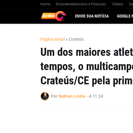
Home
Empreendedorismo e Finanças
Vídeos
Ce
ENVIE SUA NOTÍCIA
GOOGLE 
Página inicial
Crateús
Um dos maiores atlet
tempos, o multicamp
Crateús/CE pela prim
Por
Nathan Loiola
-
4.11.24