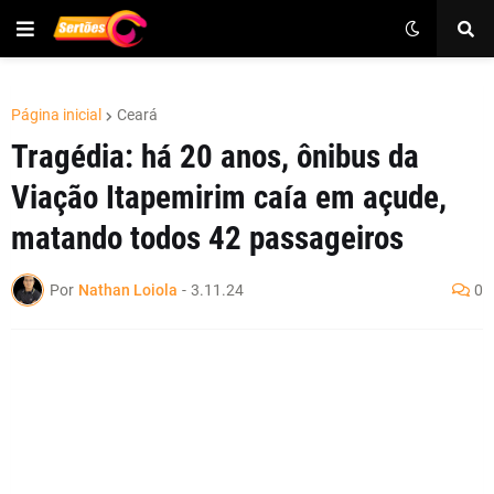
Página inicial
Ceará
Tragédia: há 20 anos, ônibus da
Viação Itapemirim caía em açude,
matando todos 42 passageiros
Por
Nathan Loiola
-
3.11.24
0