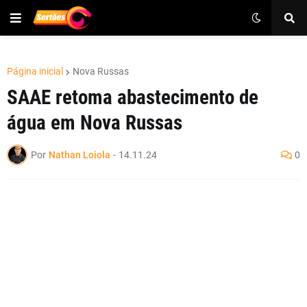
Página inicial
Nova Russas
SAAE retoma abastecimento de
água em Nova Russas
Por
Nathan Loiola
-
14.11.24
0