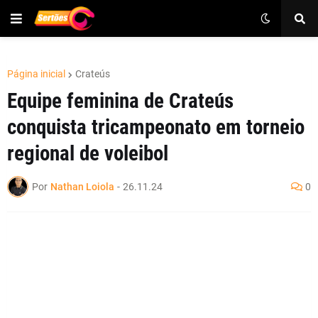
Página inicial
Crateús
Equipe feminina de Crateús
conquista tricampeonato em torneio
regional de voleibol
Por
Nathan Loiola
-
26.11.24
0