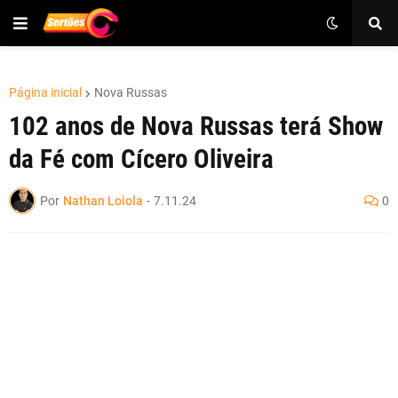
Página inicial
Nova Russas
102 anos de Nova Russas terá Show
da Fé com Cícero Oliveira
Por
Nathan Loiola
-
7.11.24
0