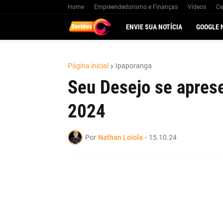
Home
Empreendedorismo e Finanças
Vídeos
Ce
ENVIE SUA NOTÍCIA
GOOGLE 
Página inicial
Ipaporanga
Seu Desejo se aprese
2024
Por
Nathan Loiola
-
15.10.24