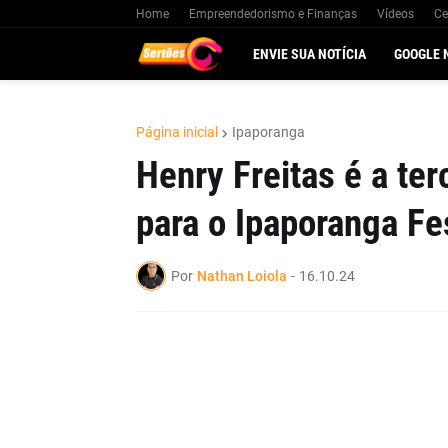
Home
Empreendedorismo e Finanças
Vídeos
Ce
ENVIE SUA NOTÍCIA
GOOGLE 
Página inicial
Ipaporanga
Henry Freitas é a ter
para o Ipaporanga Fe
Por
Nathan Loiola
-
16.10.24