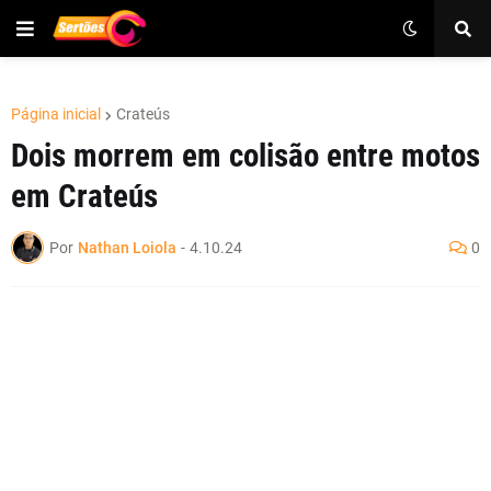
Página inicial
Crateús
Dois morrem em colisão entre motos
em Crateús
Por
Nathan Loiola
-
4.10.24
0