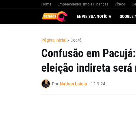
Home
Empreendedorismo e Finanças
Vídeos
Ce
ENVIE SUA NOTÍCIA
GOOGLE 
Página inicial
Ceará
Confusão em Pacujá: 
eleição indireta será
Por
Nathan Loiola
-
12.9.24