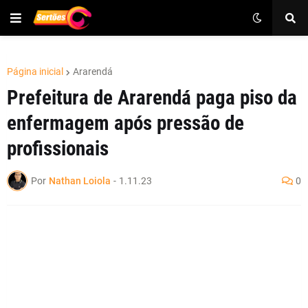
Página inicial
Ararendá
Prefeitura de Ararendá paga piso da
enfermagem após pressão de
profissionais
Por
Nathan Loiola
-
1.11.23
0