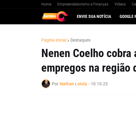
Home
Empreendedorismo e Finanças
Vídeos
Ce
ENVIE SUA NOTÍCIA
GOOGLE 
Página inicial
Destaques
Nenen Coelho cobra 
empregos na região 
Por
Nathan Loiola
-
10.10.23