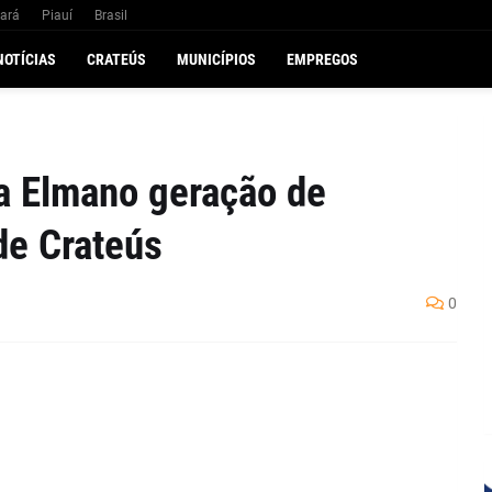
ará
Piauí
Brasil
NOTÍCIAS
CRATEÚS
MUNICÍPIOS
EMPREGOS
a Elmano geração de
de Crateús
0