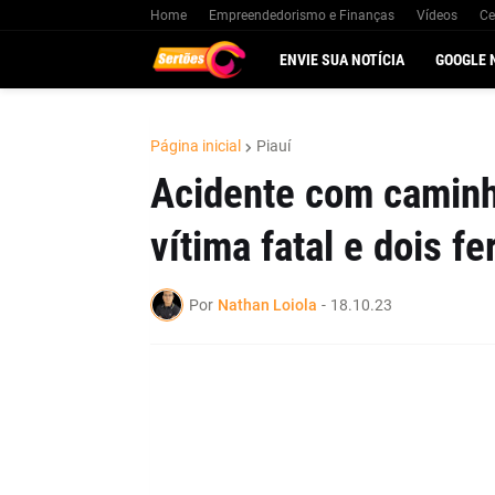
Home
Empreendedorismo e Finanças
Vídeos
Ce
ENVIE SUA NOTÍCIA
GOOGLE 
Página inicial
Piauí
Acidente com caminh
vítima fatal e dois fe
Por
Nathan Loiola
-
18.10.23