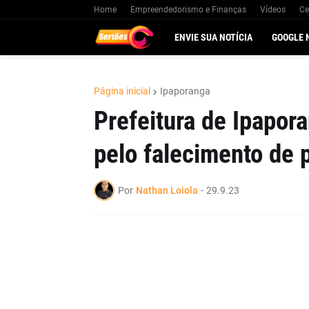
Home
Empreendedorismo e Finanças
Vídeos
Ce
ENVIE SUA NOTÍCIA
GOOGLE 
Página inicial
Ipaporanga
Prefeitura de Ipapor
pelo falecimento de 
Por
Nathan Loiola
-
29.9.23