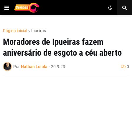
Página inicial
Ipueiras
Moradores de Ipueiras fazem
aniversário de esgoto a céu aberto
Por
Nathan Loiola
-
20.9.23
0