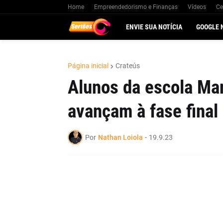
Home
Empreendedorismo e Finanças
Vídeos
Ce
ENVIE SUA NOTÍCIA
GOOGLE 
Página inicial
Crateús
Alunos da escola Ma
avançam à fase final
Por
Nathan Loiola
-
19.9.23