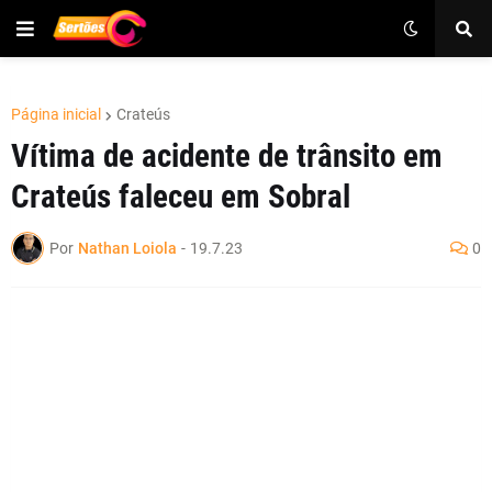
Página inicial
Crateús
Vítima de acidente de trânsito em
Crateús faleceu em Sobral
Por
Nathan Loiola
-
19.7.23
0