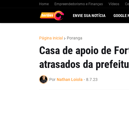
Home
Empreendedorismo e Finanças
Vídeos
Ce
ENVIE SUA NOTÍCIA
GOOGLE 
Página inicial
Poranga
Casa de apoio de Fo
atrasados da prefeit
Por
Nathan Loiola
-
8.7.23