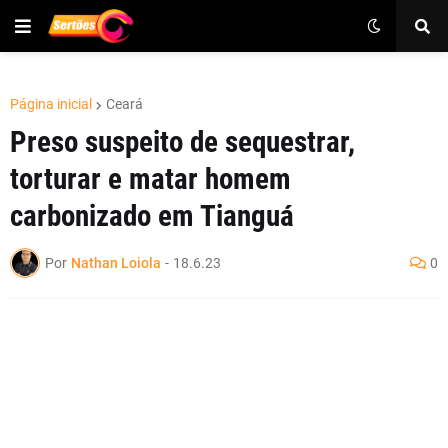
Página inicial
Ceará
Preso suspeito de sequestrar,
torturar e matar homem
carbonizado em Tianguá
Por
Nathan Loiola
-
18.6.23
0