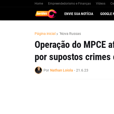
Home
Empreendedorismo e Finanças
Vídeos
Ce
ENVIE SUA NOTÍCIA
GOOGLE 
Página inicial
´Nova Russas
Operação do MPCE afa
por supostos crimes 
Por
Nathan Loiola
-
21.6.23