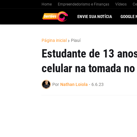
Home
Empreendedorismo e Finanças
Vídeos
Ce
ENVIE SUA NOTÍCIA
GOOGLE 
Página inicial
Piauí
Estudante de 13 anos
celular na tomada no
Por
Nathan Loiola
-
6.6.23