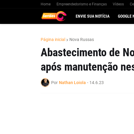
Home
Empreendedorismo e Finanças
Vídeos
Ce
ENVIE SUA NOTÍCIA
GOOGLE 
Página inicial
Nova Russas
Abastecimento de No
após manutenção nest
Por
Nathan Loiola
-
14.6.23