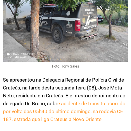
Foto: Tony Sales
Se apresentou na Delegacia Regional de Polícia Civil de
Crateús, na tarde desta segunda-feira (08), José Mota
Neto, residente em Crateús. Ele prestou depoimento ao
delegado Dr. Bruno, sobr
e acidente de trânsito ocorrido
por volta das 05h40 do último domingo, na rodovia CE
187, estrada que liga Crateús a Novo Oriente.