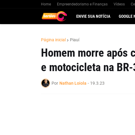
Home
Empreendedorismo e Finanças
Vídeos
Ce
ENVIE SUA NOTÍCIA
GOOGLE 
Página inicial
Piauí
Homem morre após co
e motocicleta na BR-
Por
Nathan Loiola
-
19.3.23