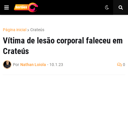
Página inicial
Crateús
Vítima de lesão corporal faleceu em
Crateús
Por
Nathan Loiola
-
10.1.23
0