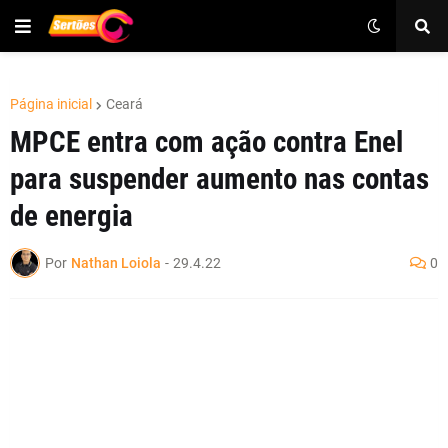
Página inicial
Ceará
MPCE entra com ação contra Enel
para suspender aumento nas contas
de energia
Por
Nathan Loiola
-
29.4.22
0