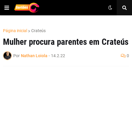
Página inicial
Crateús
Mulher procura parentes em Crateús
Por
Nathan Loiola
-
14.2.22
0